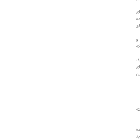
ای
ده
ای
 و
که
یف
ای
ین
ته
ده
ید