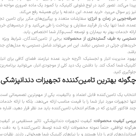
پیدا می‌کند. تصور کنید در اوج شلوغی کلینیک، با کمبود یک ماده ضروری مواجه شوی
نیز زیر سوال می‌برد. خرید عمده، این دغدغه را برای همیشه رفع می‌کند.
رفه‌جویی در زمان و انرژی:
سفارشات متعدد و پیگیری‌های مکرر برای تامین تجهی
عمده، شما تنها یک بار فرآیند سفارش و پرداخت را طی می‌کنید و از دردسرهای خری
ارائه خدمات بهتر به بیماران و توسعه کسب‌وکار شما اختصاص یابد.
سترسی به طیف گسترده‌تری از محصولات:
برخی از تامین‌کنندگان، شرایط ویژه
خریدهای جزئی در دسترس نباشد. این امر می‌تواند شامل دسترسی به مدل‌های جدیدت
باشد.
بهبود مدیریت انبار و لجستیک: اگرچه خرید عمده نیازمند فضای کافی برای انبا
کلینیک شما کمک کند. با داشتن یک دید کلی از موجودی انبار، می‌توانید برنامه‌ریز
جلوگیری کنید.
چگونه بهترین تامین‌کننده تجهیزات دندانپزشکی ر
انتخاب یک تامین‌کننده قابل اعتماد و باکیفیت، یکی از مهم‌ترین تصمیماتی اس
تنها تجهیزات مورد نیاز شما را با قیمت مناسب ارائه می‌دهد، بلکه با ارائه خدم
چند فاکتور کلیدی که در هنگام انتخاب تامین‌کننده باید مد نظر قرار دهید، اشاره می
ررسی کیفیت محصولات:
کیفیت تجهیزات دندانپزشکی، تاثیر مستقیمی بر کیفیت د
هرگونه توافقی، حتماً نمونه محصولات ارائه شده توسط تامین‌کننده را به دقت ب
استانداردهای لازم را دارا هستند و با نیازهای کلینیک شما همخوانی دارند. نظرات س