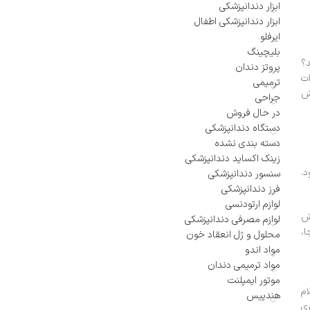
ابزار دندانپزشکی
ابزار دندانپزشکی اطفال
ایرفلو
بلیچینگ
د؟
پروتز دندان
ات
ترمیمی
نش
جراحی
در حال فروش
دستگاه دندانپزشکی
دسته بندی نشده
زینک اکساید دندانپزشکی
د.
سنسور دندانپزشکی
فرز دندانپزشکی
لوازم ارتودنسی
هش
لوازم مصرفی دندانپزشکی
ا،
محلول و ژل انعقاد خون
مواد اندو
مواد ترمیمی دندان
موتور ایمپلنت
ام
هندپیس
ری