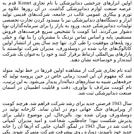
اولین ابزارهای چرخشی دندانپزشکی با نام تجاری Komet قدم به
عرصه صنعت لوازم دندانپزشکی گذاشت. در آن روزها علاوه بر
تورم و بیکاری عمومی غالب در جامعه، شرکت‌های قدیمی تولید
ابزار و دستگاه‌های دندانپزشکی نیز با مسدود کردن تجارت تخصصی
تولیدات دندانپزشکی جدید، ورود به بازار را برای سرمایه‌گذاران نوپا
دشوار می‌کردند. اما کومت با تشخیص سریع فرصت‌های فروش
مستقیم، پایه و اساس تماس نزدیک با مشتریان را بنا نهاد و خیلی
زود پله‌های موفقیت را طی کرد. تنها چند سال پس از انتشار اولین
کاتالوگ‌های چاپ شده در دوسلدورف، مدیران شرکت توانستند با
بازارهای بین‌المللی ارتباط برقرار کنند و خود را به‌عنوان یک شرکت
آینده‌دار و خودساخته نشان دهند.
ایده نام تجاری شرکت از مشاهده اولین فرزها در خط تولید متولد
شد که مفهوم آن این است: زمانی خاص در حین پروسه تولید که
جرقه‌هایی شبیه به ستاره‌های دنباله‌دار پدیدار می‌شود. به این ترتیب،
نام کومت مترادف با نوآوری، دقت و قابلیت اطمینان در آسمان
صنعت دندانپزشکی ثبت شد.
سال 1943 فرصتی جدید برای رشد شرکت فراهم شد. هرچند کومت
از ویرانی‌های جنگ جهانی دوم در امان نماند. کارخانه تولید در
دوسلدورف ویران شده بود. بااین‌حال، این موضوع دلیلی برای
پذیرش شکست نبود! جاه‌طلبی، شجاعت و امید مدیران کمپانی
باعث شد در سال 1943 در لمگو، آلمان، جایی که آن‌ها آن را خانه
جدید خود نامیدند، دوباره روی پیشرفت شرکت متمرکز شوند. یکی