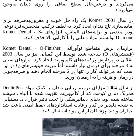
می‌کردند و درعین‌حال سطح صافی را روی دندان به‌وجود
می‌آوردند.
در سال 2001، Komet یک راه حل خوب و مقرون‌به‌صرفه برای
آماده‌سازی تاج دندان ایجاد کرد. به لطف ترکیب منحصربه‌فرد نوعی
پودر معدنی و تراشه‌های الماس، ابزارهای Komet Dental - S-
Diamond توانستند مواد دندانی را با کارایی بالا حذف ‌کنند.
ابزارهای برش متقاطع نوآورانه Komet Dental - Q-Finisher
(فینیشرهای Q) ساخته شده توسط این کمپانی نیز در سال 2003
انقلابی در پردازش پرکننده‌های کامپوزیت ایجاد کرد. ابزارهای سنتی
به 3 مرحله برای درمان نیاز داشتند اما مزیت فینیشرهای Q در این
است که می‌توانند کار را تنها در 2 مرحله انجام دهند و صرفه‌جویی
در زمان و هزینه را به ارمغان آورند.
از سال 2004 مزایای ترمیم زیبایی دندان با کمک مواد DentinPost
همرنگ دندان کومت که از کامپوزیت تقویت شده با الیاف شیشه
ساخته شده بود، دنیای دندانپزشکی را تحت تاثیر قرار داد. دستیابی
به نتیجه دلپذیر در کنار رعایت استانداردهای حفظ ایمنی باعث شد
بیماران و دندانپزشکان از این مواد استقبال کنند.