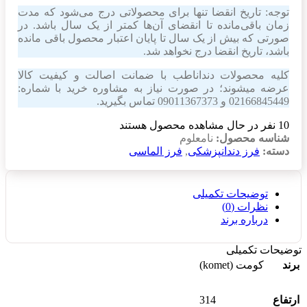
توجه: تاریخ انقضا تنها برای محصولاتی درج می‌شود که مدت
زمان باقی‌مانده تا انقضای آن‌ها کمتر از یک سال باشد. در
صورتی که بیش از یک سال تا پایان اعتبار محصول باقی مانده
باشد، تاریخ انقضا درج نخواهد شد.
کلیه محصولات دنداناطب با ضمانت اصالت و کیفیت کالا
عرضه میشوند؛ در صورت نیاز به مشاوره خرید با شماره:
02166845449 و 09011367373 تماس بگیرید.
10
نفر در حال مشاهده محصول هستند
شناسه محصول:
نامعلوم
دسته:
فرز دندانپزشکی
,
فرز الماسی
توضیحات تکمیلی
نظرات (0)
درباره برند
توضیحات تکمیلی
برند
کومت (komet)
314
ارتفاع