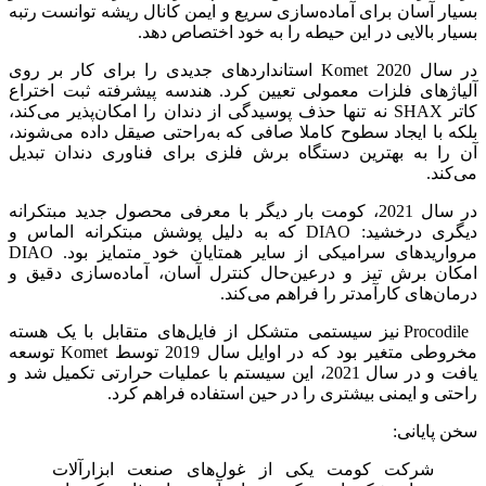
بسیار آسان برای آماده‌سازی سریع و ایمن کانال ریشه توانست رتبه
بسیار بالایی در این حیطه را به خود اختصاص دهد.
در سال 2020 Komet استانداردهای جدیدی را برای کار بر روی
آلیاژهای فلزات معمولی تعیین کرد. هندسه پیشرفته ثبت اختراع
کاتر SHAX نه تنها حذف پوسیدگی از دندان را امکان‌پذیر می‌کند،
بلکه با ایجاد سطوح کاملا صافی که به‌راحتی صیقل داده می‌شوند،
آن را به بهترین دستگاه برش فلزی برای فناوری دندان تبدیل
می‌کند.
در سال 2021، کومت بار دیگر با معرفی محصول جدید مبتکرانه
دیگری درخشید: DIAO که به دلیل پوشش مبتکرانه الماس و
مرواریدهای سرامیکی از سایر همتایان خود متمایز بود. DIAO
امکان برش تیز و درعین‌حال کنترل آسان، آماده‌سازی دقیق و
درمان‌های کارآمدتر را فراهم می‌کند.
Procodile نیز سیستمی متشکل از فایل‌های متقابل با یک هسته
مخروطی متغیر بود که در اوایل سال 2019 توسط Komet توسعه
یافت و در سال 2021، این سیستم با عملیات حرارتی تکمیل شد و
راحتی و ایمنی بیشتری را در حین استفاده فراهم کرد.
سخن پایانی:
شرکت کومت یکی از غول‌های صنعت ابزارآلات