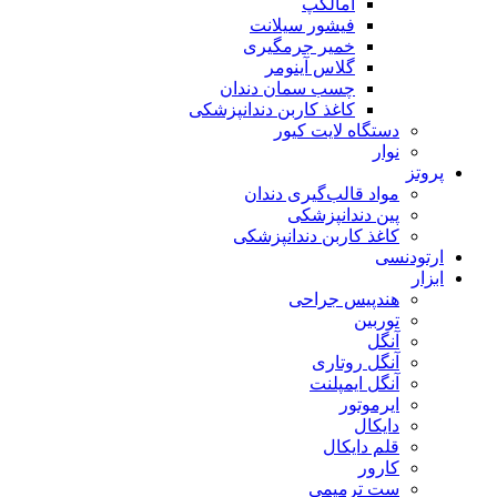
آمالکپ
فیشور سیلانت
خمیر جرمگیری
گلاس آینومر
چسب سمان دندان
کاغذ کاربن دندانپزشکی
دستگاه لایت کیور
نوار
پروتز
مواد قالب‌گیری دندان
پین دندانپزشکی
کاغذ کاربن دندانپزشکی
ارتودنسی
ابزار
هندپیس جراحی
توربین
آنگل
آنگل روتاری
آنگل ایمپلنت
ایرموتور
دایکال
قلم دایکال
کارور
ست ترمیمی