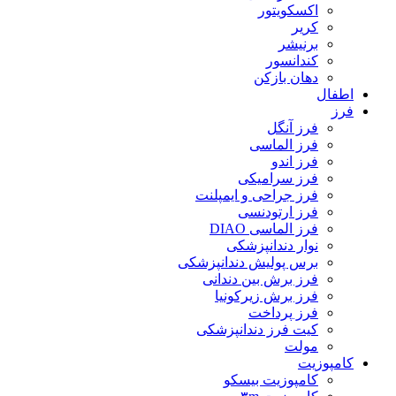
اکسکویتور
کریر
برنیشر
کندانسور
دهان بازکن
اطفال
فرز
فرز آنگل
فرز الماسی
فرز اندو
فرز سرامیکی
فرز جراحی و ایمپلنت
فرز ارتودنسی
فرز الماسی DIAO
نوار دندانپزشکی
برس پولیش دندانپزشکی
فرز برش بین دندانی
فرز برش زیرکونیا
فرز پرداخت
کیت فرز دندانپزشکی
مولت
کامپوزیت
کامپوزیت بیسکو