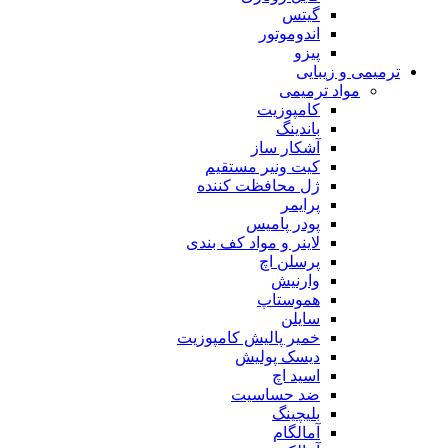
گیتس
اندوموتور
پیزو
ترمیمی و زیبایی
مواد ترمیمی
کامپوزیت
باندینگ
آشکار ساز
کیت ونیر مستقیم
ژل محافظت کننده
پرایمر
پودر پامیس
لاینر و مواد کف بندی
پرسلن اچ
وارنیش
هموستاپ
سایلن
خمیر پالیش کامپوزیت
دیسک پولیش
اسید اچ
ضد حساسیت
بلیچینگ
آمالگام