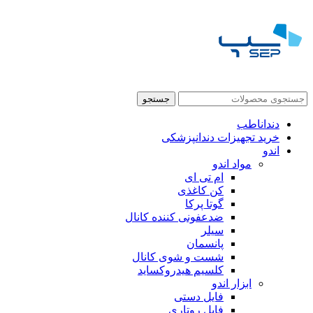
جستجو
دنداناطب
خرید تجهیزات دندانپزشکی
اندو
مواد اندو
ام تی ای
کن کاغذی
گوتا پرکا
ضدعفونی کننده کانال
سیلر
پانسمان
شست و شوی کانال
کلسیم هیدروکساید
ابزار اندو
فایل دستی
فایل روتاری