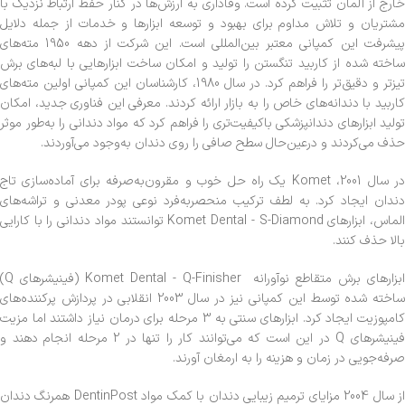
خارج از آلمان تثبیت کرده است. وفاداری به ارزش‌ها در کنار حفظ ارتباط نزدیک با
مشتریان و تلاش مداوم برای بهبود و توسعه ابزارها و خدمات از جمله دلایل
پیشرفت این کمپانی معتبر بین‌المللی است. این شرکت از دهه 1950 مته‌های
ساخته شده از کاربید تنگستن را تولید و امکان ساخت ابزارهایی با لبه‌های برش
تیزتر و دقیق‌تر را فراهم کرد. در سال 1980، کارشناسان این کمپانی اولین مته‌های
کاربید با دندانه‌های خاص را به بازار ارائه کردند. معرفی این فناوری جدید، امکان
تولید ابزارهای دندانپزشکی باکیفیت‌تری را فراهم کرد که مواد دندانی را به‌طور موثر
حذف می‌کردند و درعین‌حال سطح صافی را روی دندان به‌وجود می‌آوردند.
در سال 2001، Komet یک راه حل خوب و مقرون‌به‌صرفه برای آماده‌سازی تاج
دندان ایجاد کرد. به لطف ترکیب منحصربه‌فرد نوعی پودر معدنی و تراشه‌های
الماس، ابزارهای Komet Dental - S-Diamond توانستند مواد دندانی را با کارایی
بالا حذف ‌کنند.
ابزارهای برش متقاطع نوآورانه Komet Dental - Q-Finisher (فینیشرهای Q)
ساخته شده توسط این کمپانی نیز در سال 2003 انقلابی در پردازش پرکننده‌های
کامپوزیت ایجاد کرد. ابزارهای سنتی به 3 مرحله برای درمان نیاز داشتند اما مزیت
فینیشرهای Q در این است که می‌توانند کار را تنها در 2 مرحله انجام دهند و
صرفه‌جویی در زمان و هزینه را به ارمغان آورند.
از سال 2004 مزایای ترمیم زیبایی دندان با کمک مواد DentinPost همرنگ دندان