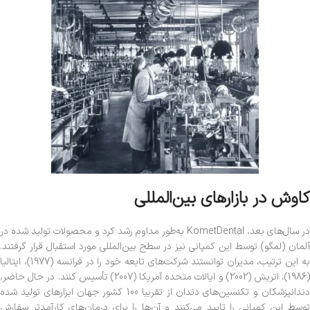
کاوش در بازارهای بین‌المللی
در سال‌های بعد، KometDental به‌طور مداوم رشد کرد و محصولات تولید شده در
آلمان (لمگو) توسط این کمپانی نیز در سطح بین‌المللی مورد استقبال قرار گرفتند.
به این ترتیب، مدیران توانستند شرکت‌های تابعه خود را در فرانسه (1977)، ایتالیا
(1986)، اتریش (2002) و ایالات متحده آمریکا (2007) تأسیس کنند. در حال حاضر،
دندانپزشکان و تکنسین‌های دندان از تقریبا 100 کشور جهان ابزارهای تولید شده
توسط این کمپانی را تایید می‌کنند و آن‌ها را برای درمان‌های کارآمدتر سفارش