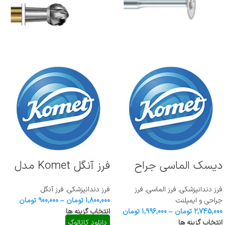
دیسک الماسی جراح
فرز آنگل Komet مدل
Komet مدل ۹۴۳CH
H۱SE
فرز دندانپزشکی
,
فرز الماسی
,
فرز
فرز دندانپزشکی
,
فرز آنگل
جراحی و ایمپلنت
1,800,000
تومان
–
900,000
تومان
2,745,000
تومان
–
1,996,000
تومان
انتخاب گزینه ها
انتخاب گزینه ها
دانلود کاتالوگ