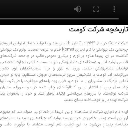
تاریخچه شرکت کومت
شرکت Gebr در سال 1923 در آلمان تأسیس شد و با تولید خلاقانه اولین ابزارهای
چرخشی دندانپزشکی با نام تجاری Komet قدم به عرصه صنعت لوازم دندانپزشکی
گذاشت. در آن روزها علاوه بر تورم و بیکاری عمومی غالب در جامعه، شرکت‌های
قدیمی تولید ابزار و دستگاه‌های دندانپزشکی نیز با مسدود کردن تجارت تخصصی
تولیدات دندانپزشکی جدید، ورود به بازار را برای سرمایه‌گذاران نوپا دشوار
می‌کردند. اما کومت با تشخیص سریع فرصت‌های فروش مستقیم، پایه و اساس
تماس نزدیک با مشتریان را بنا نهاد و خیلی زود پله‌های موفقیت را طی کرد. تنها
چند سال پس از انتشار اولین کاتالوگ‌های چاپ شده در دوسلدورف، مدیران
شرکت توانستند با بازارهای بین‌المللی ارتباط برقرار کنند و خود را به‌عنوان یک
شرکت آینده‌دار و خودساخته نشان دهند.
ایده نام تجاری شرکت از مشاهده اولین فرزها در خط تولید متولد شد که مفهوم
آن این است: زمانی خاص در حین پروسه تولید که جرقه‌هایی شبیه به ستاره‌های
دنباله‌دار پدیدار می‌شود. به این ترتیب، نام کومت مترادف با نوآوری، دقت و