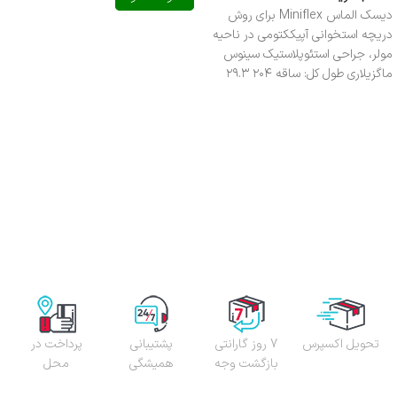
دیسک الماس Miniflex برای روش
دریچه استخوانی آپیککتومی در ناحیه
مولر، جراحی استئوپلاستیک سینوس
ماگزیلاری طول کل: ساقه ۲۰۴ ۲۹.۳
تحویل اکسپرس
7 روز گارانتی
پشتیبانی
پرداخت در
بازگشت وجه
همیشگی
محل