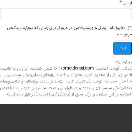
*
ایمیل
ذخیره نام، ایمیل و وبسایت من در مرورگر برای زمانی که دوباره دیدگاهی
می‌نویسم.
درباره برند
رکت کومت (سایت:
kometdental.com
) با شعار کیفیت، نوآوری و قابلیت
اطمینان، یکی از معدود کمپانی‌های تولیدکننده ابزارهای دندانپزشکی است. بیش از
100 سال است که کومت یک شریک قابل اعتماد برای دندانپزشکان و تکنسین‌های
دندانپزشکی سراسر جهان بوده و در طول این مدت، مشتریان خود را با تخصص
گسترده در این صنعت و درک عمیق از نیازهای آن‌ها تحت تأثیر قرار داده است.