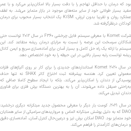
بود که درمان با حداقل تهاجم را با دقت بسیار بالا امکان‌پذیر می‌کرد و با عمر
مفید بسیار طولانی خود از سایر مته‌های موجود در بازار متمایز می‌شد. به لطف
عملکرد روان و تقریبا بدون لرزش، K1SM یک انتخاب بسیار محبوب برای درمان
کودکان درنظرگرفته شد.
شرکت Komet با معرفی سیستم فایل چرخشی F360 در سال 2012 توانست حتی
شکاکان سرسخت این عرصه را نسبت به مزایای درمان ریشه متقاعد کند. این
سیستم با ارائه یک راه حل کامل و بسیار آسان برای آماده‌سازی سریع و ایمن کانال
ریشه توانست رتبه بسیار بالایی در این حیطه را به خود اختصاص دهد.
در سال 2020 Komet استانداردهای جدیدی را برای کار بر روی آلیاژهای فلزات
معمولی تعیین کرد. هندسه پیشرفته ثبت اختراع کاتر SHAX نه تنها حذف
پوسیدگی از دندان را امکان‌پذیر می‌کند، بلکه با ایجاد سطوح کاملا صافی که
به‌راحتی صیقل داده می‌شوند، آن را به بهترین دستگاه برش فلزی برای فناوری
دندان تبدیل می‌کند.
در سال 2021، کومت بار دیگر با معرفی محصول جدید مبتکرانه دیگری درخشید:
DIAO که به دلیل پوشش مبتکرانه الماس و مرواریدهای سرامیکی از سایر همتایان
خود متمایز بود. DIAO امکان برش تیز و درعین‌حال کنترل آسان، آماده‌سازی دقیق
و درمان‌های کارآمدتر را فراهم می‌کند.