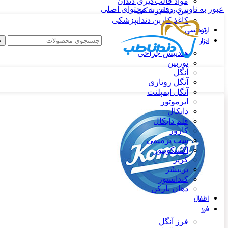
مواد قالب‌گیری دندان
عبور به ناوبری
رفتن به محتوای اصلی
پین دندانپزشکی
کاغذ کاربن دندانپزشکی
ارتودنسی
ابزار
ج
هندپیس جراحی
توربین
آنگل
آنگل روتاری
آنگل ایمپلنت
ایرموتور
دایکال
قلم دایکال
کارور
ست ترمیمی
اکسکویتور
کریر
برنیشر
کندانسور
دهان بازکن
اطفال
فرز
فرز آنگل