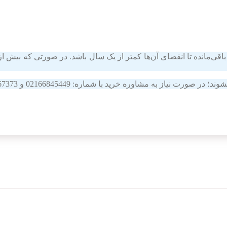
قی‌مانده تا انقضای آن‌ها کمتر از یک سال باشد. در صورتی که بیش از 
اوره خرید با شماره: 02166845449 و 09011367373 تماس بگیرید.