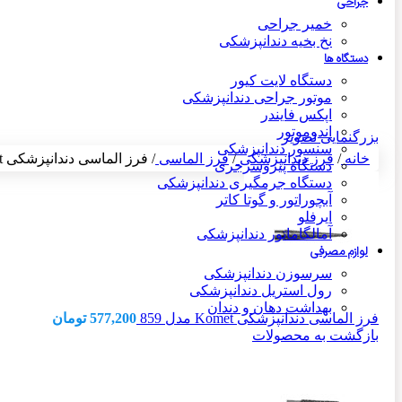
جراحی
خمیر جراحی
نخ بخیه دندانپزشکی
دستگاه ها
دستگاه لایت کیور
موتور جراحی دندانپزشکی
اپکس فایندر
اندوموتور
بزرگنمایی تصویر
سنسور دندانپزشکی
خانه
/
فرز دندانپزشکی
/
فرز الماسی
/
فرز الماسی دندانپزشکی Komet مدل ۸۵۸
دستگاه پیزوسرجری
دستگاه جرمگیری دندانپزشکی
آبچوراتور و گوتا کاتر
ایرفلو
آمالگاماتور دندانپزشکی
لوازم مصرفی
سرسوزن دندانپزشکی
رول استریل دندانپزشکی
بهداشت دهان و دندان
فرز الماسی دندانپزشکی Komet مدل 859
577,200
تومان
بازگشت به محصولات