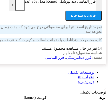
فرز الماسی دندانپزشکی Komet مدل 858 عدد
+
-
افزودن به سبد خرید
توجه: تاریخ انقضا تنها برای محصولاتی درج می‌شود که مدت زمان با
نخواهد شد.
کلیه محصولات دنداناطب با ضمانت اصالت و کیفیت کالا عرضه میشوند؛ در صورت نیاز به مش
14
نفر در حال مشاهده محصول هستند
شناسه محصول:
نامعلوم
دسته:
فرز دندانپزشکی
,
فرز الماسی
توضیحات تکمیلی
نظرات (0)
درباره برند
توضیحات تکمیلی
برند
کومت (komet)